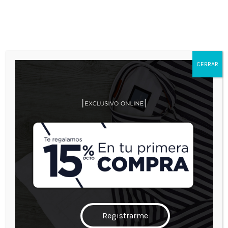
0
0
Envío gratis por compras iguales o superiores a $300.000 en toda
Colombia.
MI CUENTA
CERRAR
Inicio
Mi cuenta
¿Perdiste tu contraseña? Por favor, introduce
tu nombre de usuario o correo electrónico.
Recibirás un enlace para crear una
contraseña nueva por correo electrónico.
Registrarme
Obligatorio
*
Nombre de usuario o correo electrónico