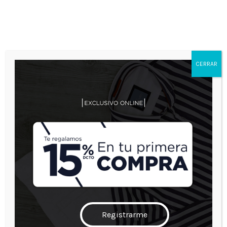
0
0
Envío gratis por compras iguales o superiores a $300.000 en toda
Colombia.
TIENDAS
CERRAR
Inicio
Tiendas
Tu ubicación
Registrarme