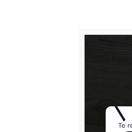
INICIO
HOMBRE
Enví
Inicio
Bambino
BERMUDAS
BERMUDA JEANS NINO
PRODUCTOS
CAMISA MC 70% LINO 30%
ALGODON HOMBRE
$
79.500
$
159.000
CARGADERA NINO
$
25.800
$
43.000
BERMUDA HOMBRE
$
64.500
$
129.000