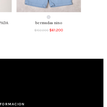
PADA
bermudas nino
BL
$
61.200
$
102.000
$
1
NFORMACION