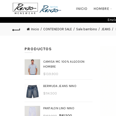
INICIO
HOMBRE
Enví
Inicio
CONTENEDOR SALE
Sale bambino
JEANS
PRODUCTOS
CAMISA MC 100% ALGODON
HOMBRE
$
139.900
BERMUDA JEANS NINO
$
114.500
PANTALON LINO NINO
$
81.500
$
163.000