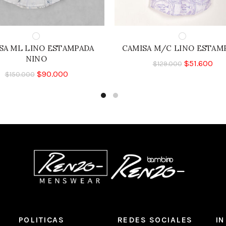
SA ML LINO ESTAMPADA
CAMISA M/C LINO ESTAM
NINO
$
51.600
$
129.000
$
90.000
$
150.000
POLITICAS
REDES SOCIALES
I