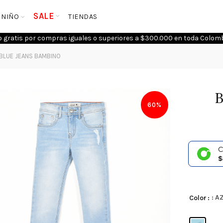
SALE
NIÑO
TIENDAS
o gratis por compras iguales o superiores a $300.000 en toda Colomb
BLUE JEANS BAMBINO
B
60%
C
$
: A
Color