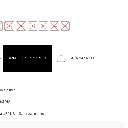
4
06
08
10
12
14
16
 JEANS BAMBINO cantidad
Guía de tallas
AÑADIR AL CARRITO
wishlist
65013
s:
JEANS
,
Sale bambino