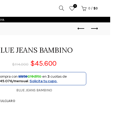
0
0
/
$
0
ia.
LUE JEANS BAMBINO
$
45.600
$
114.000
ompra con
en
3
cuotas de
45.076/mensual.
Solicita tu cupo.
BLUE JEANS BAMBINO
ZULCLARO