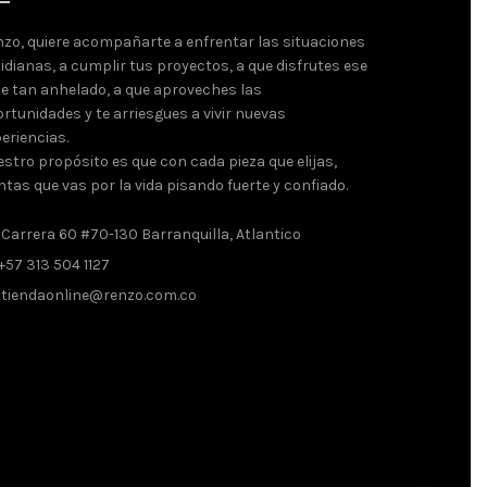
zo, quiere acompañarte a enfrentar las situaciones
idianas, a cumplir tus proyectos, a que disfrutes ese
je tan anhelado, a que aproveches las
rtunidades y te arriesgues a vivir nuevas
eriencias.
stro propósito es que con cada pieza que elijas,
ntas que vas por la vida pisando fuerte y confiado.
Carrera 60 #70-130 Barranquilla, Atlantico
+57 313 504 1127
tiendaonline@renzo.com.co