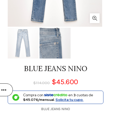
BLUE JEANS NINO
$
45.600
$
114.000
Compra con
en
3
cuotas de
$45.076/mensual.
Solicita tu cupo.
BLUE JEANS NINO