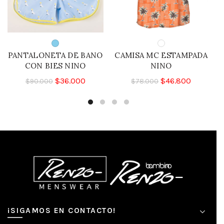
PANTALONETA DE BANO
CAMISA MC ESTAMPADA
CON BIES NINO
NINO
$
36.000
$
46.800
$
90.000
$
78.000
¡SIGAMOS EN CONTACTO!