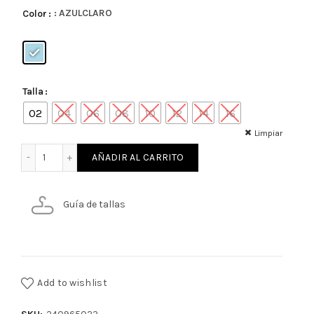
: AZULCLARO
Color
Talla
02
04
06
08
10
12
14
16
Limpiar
BLUE JEANS NINO cantidad
AÑADIR AL CARRITO
Guía de tallas
Add to wishlist