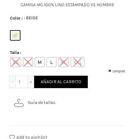
CAMISA MC 100% LINO ESTAMPADO VS HOMBRE
: BEIGE
Color
Talla
XS
S
M
L
XL
XXL
Limpiar
CAMISA MC 100% LINO ESTAMPADO VS HOMBRE cantidad
AÑADIR AL CARRITO
Guía de tallas
Add to wishlist