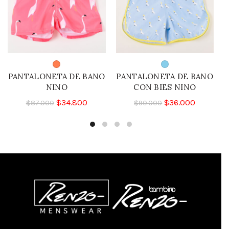
PANTALONETA DE BANO
PANTALONETA DE BANO
NINO
CON BIES NINO
$
34.800
$
36.000
$
87.000
$
90.000