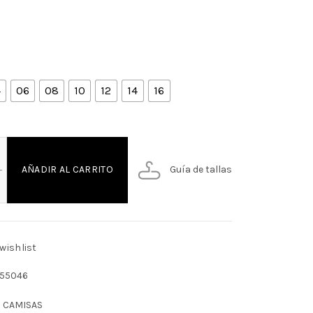
4
06
08
10
12
14
16
SA MC TEJIDA LISA NINO cantidad
Guía de tallas
AÑADIR AL CARRITO
wishlist
55046
:
CAMISAS