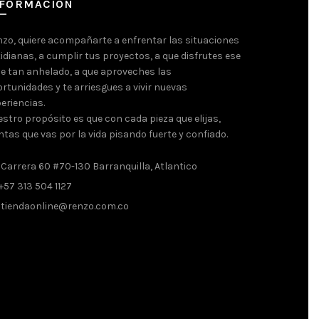
NFORMACION
zo, quiere acompañarte a enfrentar las situaciones
idianas, a cumplir tus proyectos, a que disfrutes ese
je tan anhelado, a que aproveches las
rtunidades y te arriesgues a vivir nuevas
eriencias.
stro propósito es que con cada pieza que elijas,
ntas que vas por la vida pisando fuerte y confiado.
Carrera 60 #70-130 Barranquilla, Atlantico
+57 313 504 1127
tiendaonline@renzo.com.co