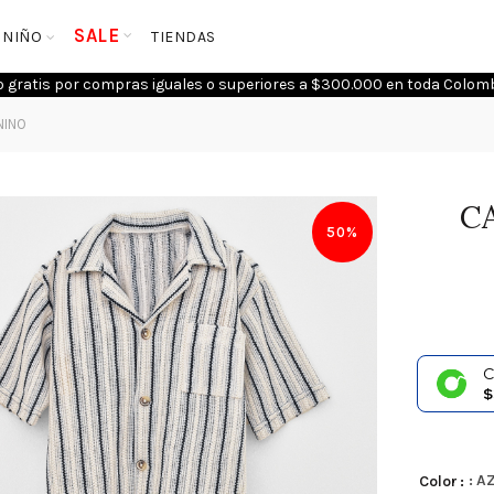
SALE
NIÑO
TIENDAS
o gratis por compras iguales o superiores a $300.000 en toda Colomb
NINO
C
50%
C
$
: A
Color