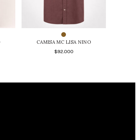
O
CAMISA MC LISA NINO
CAMISA 
$
92.000