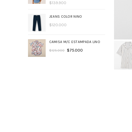
$
139.900
JEANS COLOR NINO
$
120.000
CAMISA M/C ESTAMPADA LINO
$
75.000
$
125.000