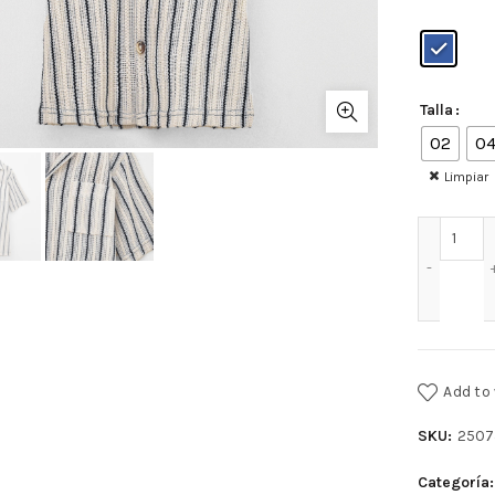
Talla
02
0
Limpiar
CAMI
Add to 
SKU:
2507
Categoría