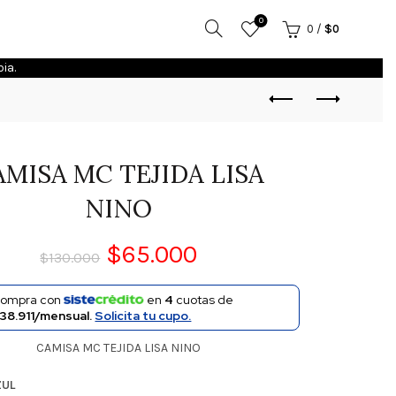
0
0
/
$
0
ia.
AMISA MC TEJIDA LISA
NINO
$
65.000
$
130.000
ompra con
en
4
cuotas de
38.911/mensual.
Solicita tu cupo.
CAMISA MC TEJIDA LISA NINO
ZUL