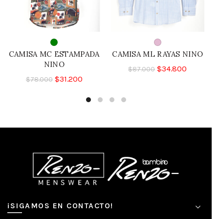
CAMISA MC ESTAMPADA
CAMISA ML RAYAS NINO
NINO
$
34.800
$
87.000
$
31.200
$
78.000
¡SIGAMOS EN CONTACTO!