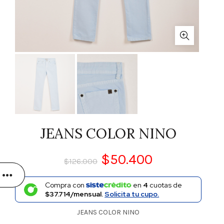
JEANS COLOR NINO
$
50.400
$
126.000
Compra con
en
4
cuotas de
$37.714/mensual.
Solicita tu cupo.
JEANS COLOR NINO