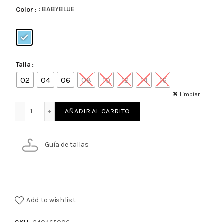
: BABYBLUE
Color
Talla
02
04
06
08
10
12
14
16
Limpiar
JEANS COLOR NINO cantidad
AÑADIR AL CARRITO
Guía de tallas
Add to wishlist