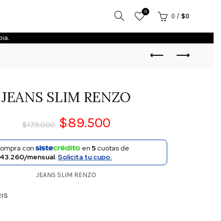
0
0
/
$
0
ia.
JEANS SLIM RENZO
$
89.500
$
179.000
ompra con
en
5
cuotas de
43.260/mensual.
Solicita tu cupo.
JEANS SLIM RENZO
RIS