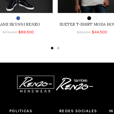
EANS SKYNNI RENZO
SUETER T-SHIRT MODA H
$
89.500
$
44.500
$
179.000
$
89.000
POLITICAS
REDES SOCIALES
I