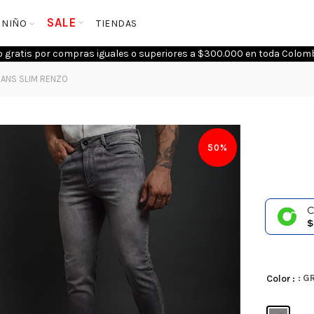
SALE
NIÑO
TIENDAS
o gratis por compras iguales o superiores a $300.000 en toda Colomb
ANS SLIM RENZO
50%
C
$
: G
Color