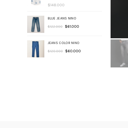
$
148.000
BLUE JEANS NINO
$
61.000
$
122.000
JEANS COLOR NINO
$
60.000
$
120.000