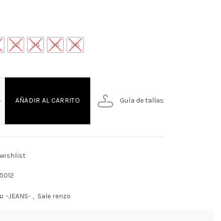
0
32
34
36
38
S SLIM RENZO cantidad
Guía de tallas
AÑADIR AL CARRITO
wishlist
15012
s:
-JEANS-
,
Sale renzo