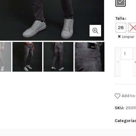
Talla
28
3
Limpiar
JEAN
Add to 
SKU:
2501
Categoría