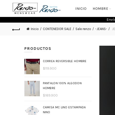
INICIO
HOMBRE
Enví
Inicio
CONTENEDOR SALE
Sale renzo
-JEANS-
JE
PRODUCTOS
CORREA REVERSIBLE HOMBRE
$
119.900
PANTALON 100% ALGODON
HOMBRE
$
189.900
CAMISA MC LINO ESTAMPADA
NINO