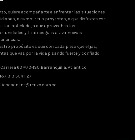
zo, quiere acompañarte a enfrentar las situaciones
idianas, a cumplir tus proyectos, a que disfrutes ese
je tan anhelado, a que aproveches las
rtunidades y te arriesgues a vivir nuevas
eriencias.
stro propósito es que con cada pieza que elijas,
ntas que vas por la vida pisando fuerte y confiado.
Carrera 60 #70-130 Barranquilla, Atlantico
+57 313 504 1127
tiendaonline@renzo.com.co