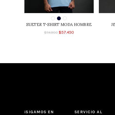
SUETER T-SHIRT MODA HOMBRE
J
$
57.450
$
114.900
¡SIGAMOS EN
SERVICIO AL