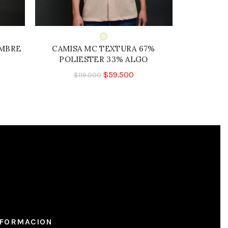
OMBRE
CAMISA MC TEXTURA 67%
CAMISA 
POLIESTER 33% ALGO
$
59.500
$
119.000
$
2
NFORMACION