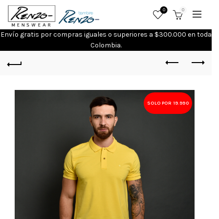
0
0
Envío gratis por compras iguales o superiores a $300.000 en toda
Colombia.
SOLD
SOLO POR 19.990
OUT