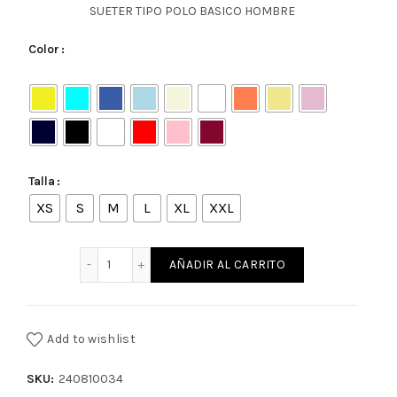
SUETER TIPO POLO BASICO HOMBRE
Color
Talla
XS
S
M
L
XL
XXL
SUETER TIPO POLO BASICO HOMBRE cantidad
AÑADIR AL CARRITO
Add to wishlist
SKU:
240810034