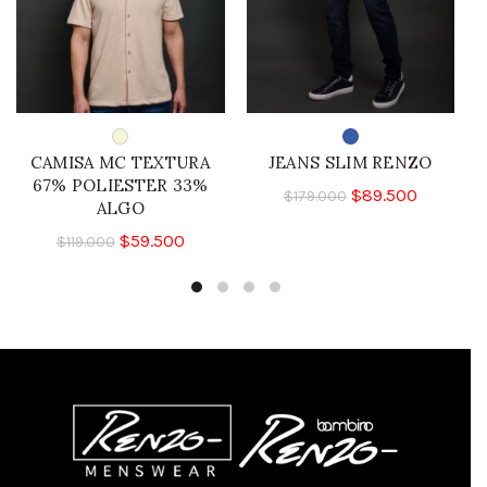
CAMISA MC TEXTURA
JEANS SLIM RENZO
67% POLIESTER 33%
$
89.500
$
179.000
ALGO
$
59.500
$
119.000