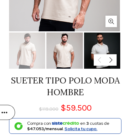
SUETER TIPO POLO MODA
HOMBRE
$
59.500
$
119.000
Compra con
en
3
cuotas de
$47.053/mensual.
Solicita tu cupo.