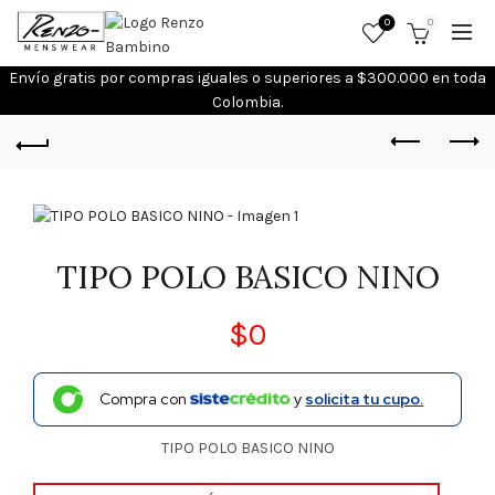
0
0
Envío gratis por compras iguales o superiores a $300.000 en toda
Colombia.
Registrarme
TIPO POLO BASICO NINO
$
0
Compra con
y
solicita tu cupo.
TIPO POLO BASICO NINO