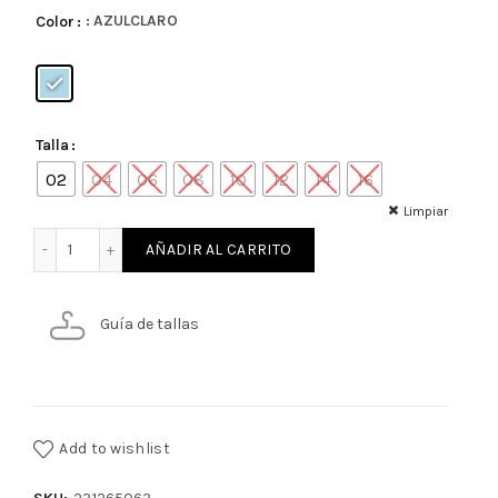
: AZULCLARO
Color
Talla
02
04
06
08
10
12
14
16
Limpiar
BLUE JEANS NINO cantidad
AÑADIR AL CARRITO
Guía de tallas
Add to wishlist