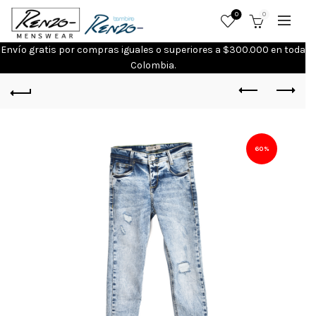
0
0
Envío gratis por compras iguales o superiores a $300.000 en toda
Colombia.
60%