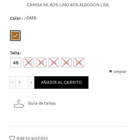
CAMISA ML 60% LINO 40% ALGODON LISA
: CAFE
Color
Talla
48
50
52
54
56
58
Limpiar
CAMISA ML 60% LINO 40% ALGODON LISA cantidad
AÑADIR AL CARRITO
Guía de tallas
Add to wishlist