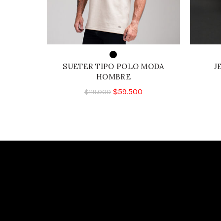
SUETER TIPO POLO MODA
J
HOMBRE
$
59.500
$
119.000