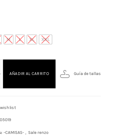
M
L
XL
XXL
SA ML 100% LINO CUELLO NORMAL cantidad
Guía de tallas
AÑADIR AL CARRITO
wishlist
05019
s:
-CAMISAS-
,
Sale renzo