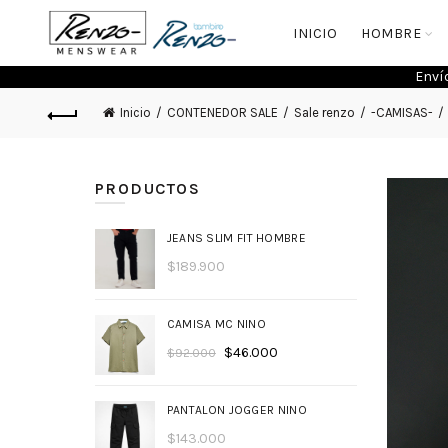
INICIO
HOMBRE
Enví
Inicio
CONTENEDOR SALE
Sale renzo
-CAMISAS-
PRODUCTOS
JEANS SLIM FIT HOMBRE
$
189.900
CAMISA MC NINO
$
46.000
$
92.000
PANTALON JOGGER NINO
$
143.000