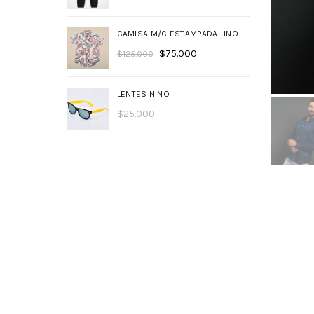
CAMISA M/C ESTAMPADA LINO
$
75.000
$
125.000
LENTES NINO
$
25.000