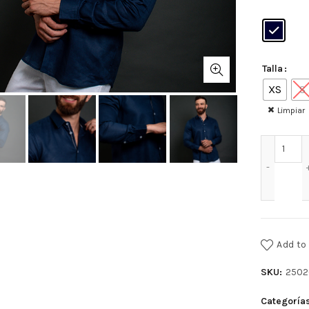
Talla
XS
S
Limpiar
CAMI
Add to 
SKU:
2502
Categoría