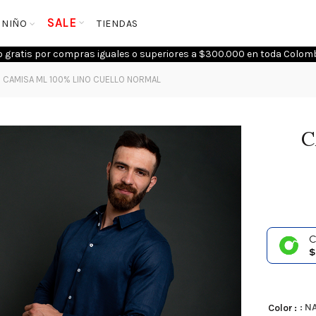
SALE
NIÑO
TIENDAS
o gratis por compras iguales o superiores a $300.000 en toda Colomb
CAMISA ML 100% LINO CUELLO NORMAL
C
C
$
: N
Color