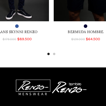
EANS SKYNNI RENZO
BERMUDA HOMBRE
$
89.500
$
64.500
$
179.000
$
129.000