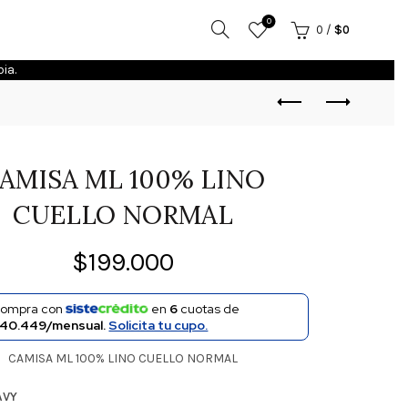
0
0
/
$
0
ia.
AMISA ML 100% LINO
CUELLO NORMAL
$
199.000
ompra con
en
6
cuotas de
40.449/mensual.
Solicita tu cupo.
CAMISA ML 100% LINO CUELLO NORMAL
AVY