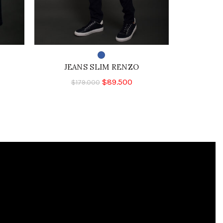
JEANS SLIM RENZO
PANTAL
$
89.500
$
179.000
$
1