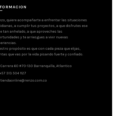
NFORMACION
zo, quiere acompañarte a enfrentar las situaciones
idianas, a cumplir tus proyectos, a que disfrutes ese
je tan anhelado, a que aproveches las
rtunidades y te arriesgues a vivir nuevas
eriencias.
stro propósito es que con cada pieza que elijas,
ntas que vas por la vida pisando fuerte y confiado.
Carrera 60 #70-130 Barranquilla, Atlantico
+57 313 504 1127
tiendaonline@renzo.com.co