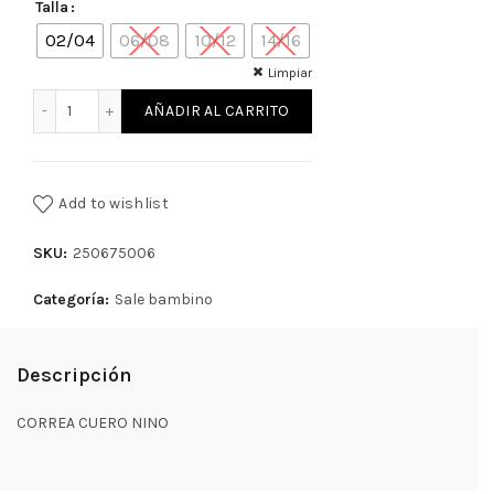
Talla
02/04
06/08
10/12
14/16
Limpiar
CORREA CUERO NINO cantidad
AÑADIR AL CARRITO
Add to wishlist
SKU:
250675006
Categoría:
Sale bambino
Descripción
CORREA CUERO NINO