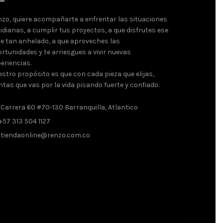
zo, quiere acompañarte a enfrentar las situaciones
idianas, a cumplir tus proyectos, a que disfrutes ese
je tan anhelado, a que aproveches las
rtunidades y te arriesgues a vivir nuevas
eriencias.
stro propósito es que con cada pieza que elijas,
ntas que vas por la vida pisando fuerte y confiado.
Carrera 60 #70-130 Barranquilla, Atlantico
+57 313 504 1127
tiendaonline@renzo.com.co