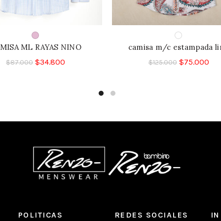
MISA ML RAYAS NINO
camisa m/c estampada li
$
34.800
$
75.000
$
87.000
$
125.000
POLITICAS
REDES SOCIALES
I