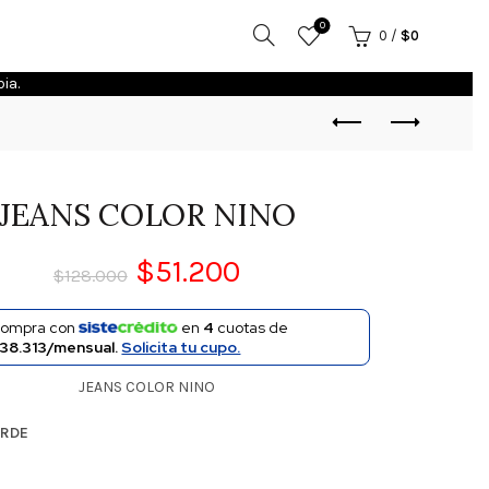
0
0
/
$
0
ia.
JEANS COLOR NINO
$
51.200
$
128.000
ompra con
en
4
cuotas de
38.313/mensual.
Solicita tu cupo.
JEANS COLOR NINO
ERDE