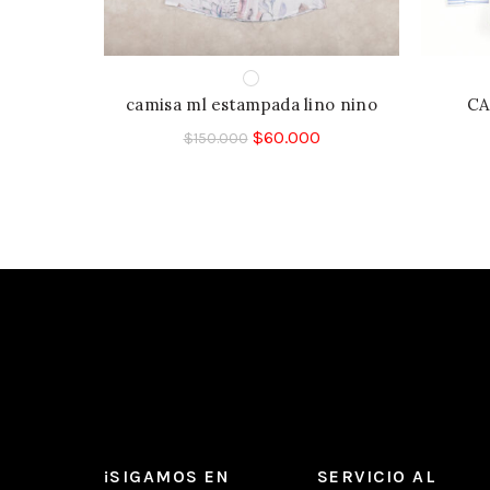
camisa ml estampada lino nino
CA
$
60.000
$
150.000
¡SIGAMOS EN
SERVICIO AL