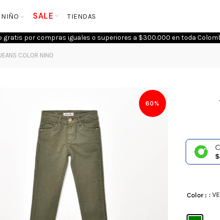
SALE
NIÑO
TIENDAS
o gratis por compras iguales o superiores a $300.000 en toda Colomb
JEANS COLOR NINO
60%
C
$
: V
Color