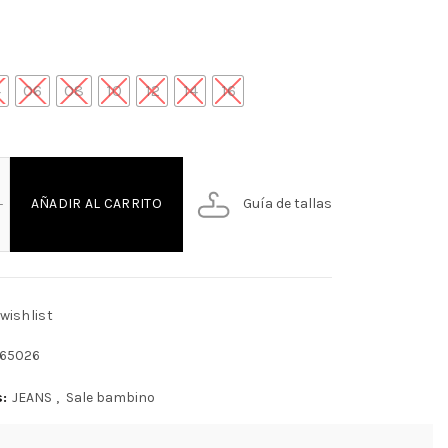
4
06
08
10
12
14
16
S COLOR NINO cantidad
Guía de tallas
AÑADIR AL CARRITO
wishlist
65026
s:
JEANS
,
Sale bambino