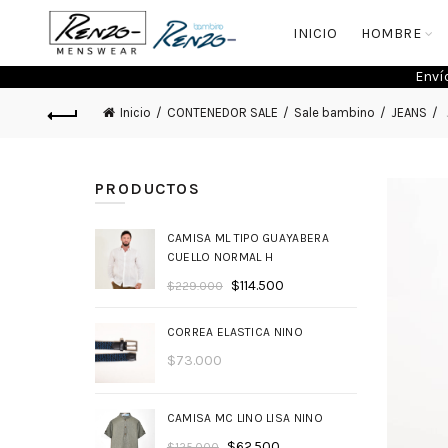
INICIO
HOMBRE
Enví
Inicio
CONTENEDOR SALE
Sale bambino
JEANS
PRODUCTOS
CAMISA ML TIPO GUAYABERA
CUELLO NORMAL H
$
114.500
$
229.000
CORREA ELASTICA NINO
$
73.000
CAMISA MC LINO LISA NINO
$
62.500
$
125.000