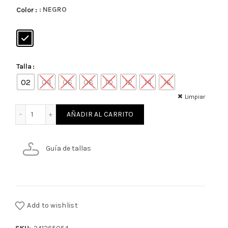
: NEGRO
Color
Talla
02
04
06
08
10
12
14
16
Limpiar
JEANS COLOR NINO cantidad
AÑADIR AL CARRITO
Guía de tallas
Add to wishlist