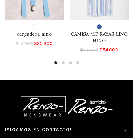
cargadera nino
CAMISA MC RAYAS LINO
NINO
$
25.800
$
43.000
$
54.000
$
135.000
¡SIGAMOS EN CONTACTO!