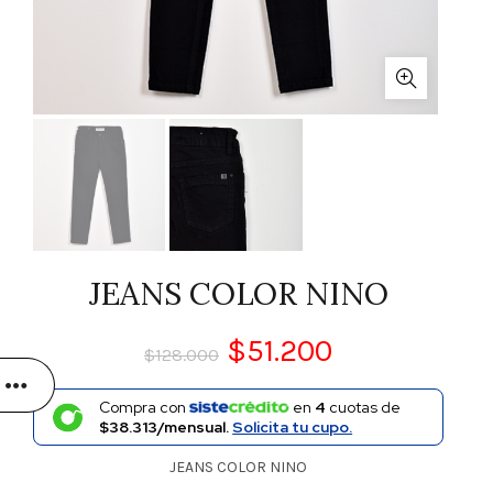
JEANS COLOR NINO
$
51.200
$
128.000
Compra con
en
4
cuotas de
$38.313/mensual.
Solicita tu cupo.
JEANS COLOR NINO