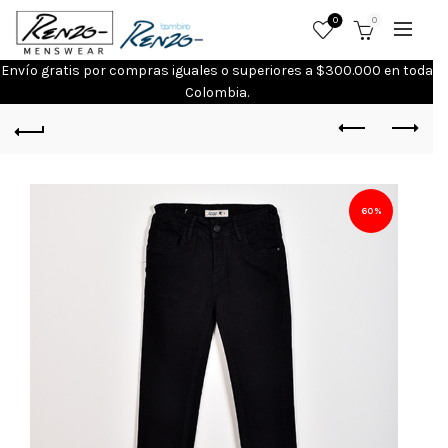
0
0
Envío gratis por compras iguales o superiores a $300.000 en toda
Colombia.
60%