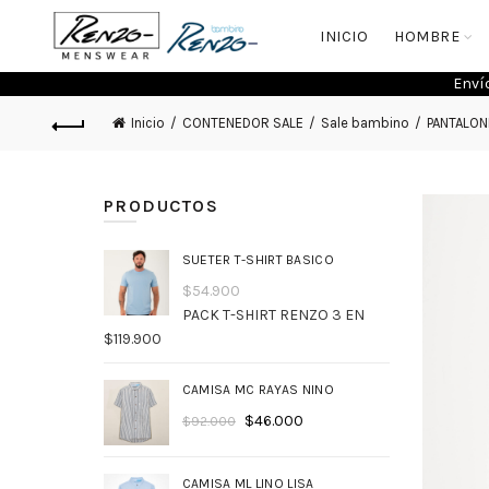
INICIO
HOMBRE
Enví
Inicio
CONTENEDOR SALE
Sale bambino
PANTALO
PRODUCTOS
SUETER T-SHIRT BASICO
$
54.900
PACK T-SHIRT RENZO 3 EN
$119.900
CAMISA MC RAYAS NINO
$
46.000
$
92.000
CAMISA ML LINO LISA