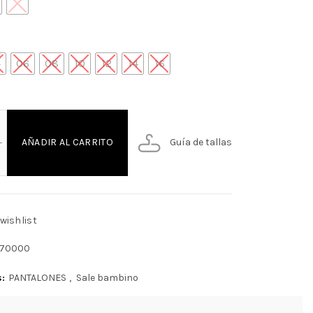
4
06
08
10
12
14
16
ALON NINO cantidad
Guía de tallas
AÑADIR AL CARRITO
wishlist
70000
s:
PANTALONES
,
Sale bambino