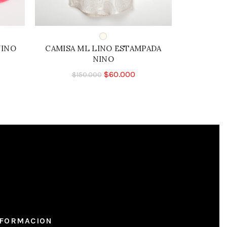
NINO
CAMISA ML LINO ESTAMPADA
BL
NINO
$
1
$
60.000
$
150.000
NFORMACION