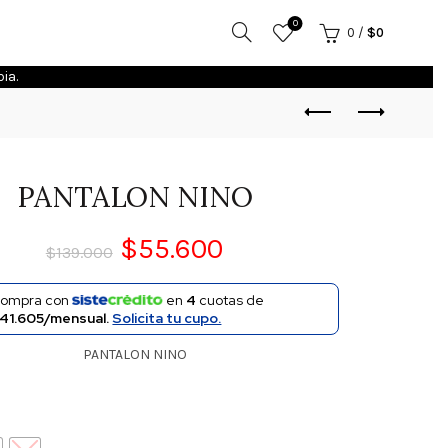
0
0
/
$
0
ia.
PANTALON NINO
$
55.600
$
139.000
ompra con
en
4
cuotas de
41.605/mensual.
Solicita tu cupo.
PANTALON NINO