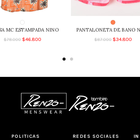
SA MC ESTAMPADA NINO
PANTALONETA DE BANO 
$
46.800
$
34.800
$
78.000
$
87.000
POLITICAS
REDES SOCIALES
I