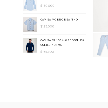
$
150.000
CAMISA MC LINO LISA NINO
$
125.000
CAMISA ML 100% ALGODON LISA
CUELLO NORMA
$
169.900