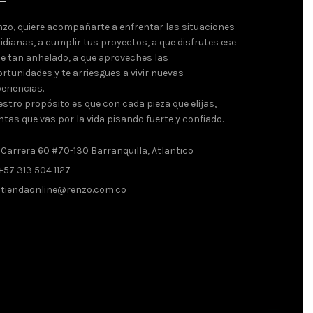
zo, quiere acompañarte a enfrentar las situaciones
idianas, a cumplir tus proyectos, a que disfrutes ese
je tan anhelado, a que aproveches las
rtunidades y te arriesgues a vivir nuevas
eriencias.
stro propósito es que con cada pieza que elijas,
ntas que vas por la vida pisando fuerte y confiado.
Carrera 60 #70-130 Barranquilla, Atlantico
+57 313 504 1127
tiendaonline@renzo.com.co