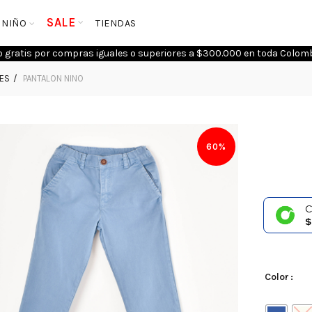
SALE
NIÑO
TIENDAS
o gratis por compras iguales o superiores a $300.000 en toda Colomb
NES
PANTALON NINO
60%
C
$
Color