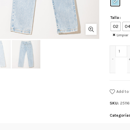
Talla
02
0
Limpiar
BLUE
Add to 
SKU:
2511
Categoría