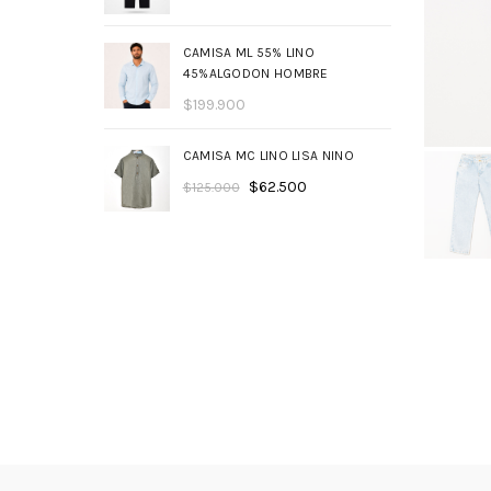
CAMISA ML 55% LINO
45%ALGODON HOMBRE
$
199.900
CAMISA MC LINO LISA NINO
$
62.500
$
125.000