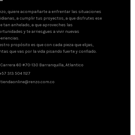
zo, quiere acompañarte a enfrentar las situaciones
idianas, a cumplir tus proyectos, a que disfrutes ese
je tan anhelado, a que aproveches las
rtunidades y te arriesgues a vivir nuevas
eriencias.
stro propósito es que con cada pieza que elijas,
ntas que vas por la vida pisando fuerte y confiado.
Carrera 60 #70-130 Barranquilla, Atlantico
+57 313 504 1127
tiendaonline@renzo.com.co