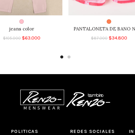
jeans color
PANTALONETA DE BANO 
$
63.000
$
34.800
$
105.000
$
87.000
POLITICAS
REDES SOCIALES
I