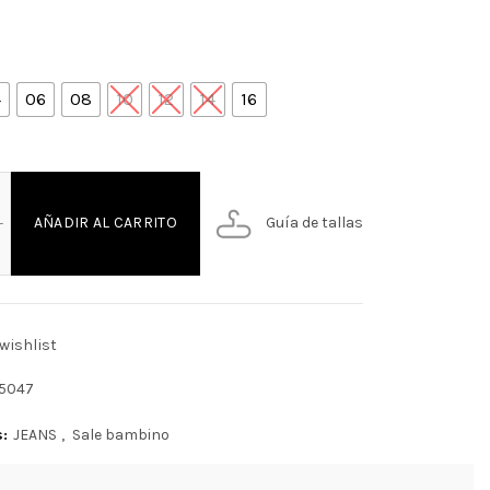
4
06
08
10
12
14
16
 JEANS NINO cantidad
Guía de tallas
AÑADIR AL CARRITO
wishlist
65047
s:
JEANS
,
Sale bambino