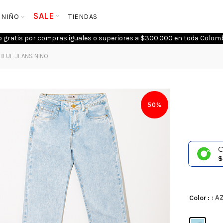
SALE
NIÑO
TIENDAS
o gratis por compras iguales o superiores a $300.000 en toda Colomb
BLUE JEANS NINO
50%
C
$
: A
Color