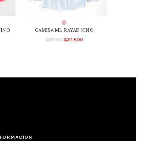
NINO
CAMISA ML RAYAS NINO
camisa
$
34.800
$
87.000
$
1
NFORMACION