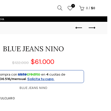
0
0
/
$
0
ia.
BLUE JEANS NINO
$
61.000
$
122.000
ompra con
en
4
cuotas de
36.516/mensual.
Solicita tu cupo.
BLUE JEANS NINO
ZULCLARO