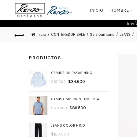
INICIO
HOMBRE
Enví
Inicio
CONTENEDOR SALE
Sale bambino
JEANS
PRODUCTOS
CAMISA ML RAYAS NINO
$
34.800
$
87.000
CAMISA MC 100% LINO LISA
$
89.500
$
179.000
JEANS COLOR NINO
$
120.000