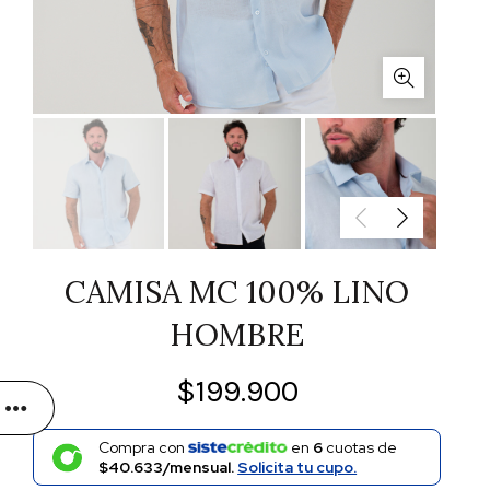
CAMISA MC 100% LINO
HOMBRE
$
199.900
Compra con
en
6
cuotas de
$40.633/mensual.
Solicita tu cupo.