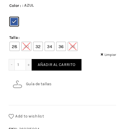
: AZUL
Color
Talla
28
30
32
34
36
38
Limpiar
JEANS SLIM FIT HOMBRE cantidad
AÑADIR AL CARRITO
Guía de tallas
Add to wishlist