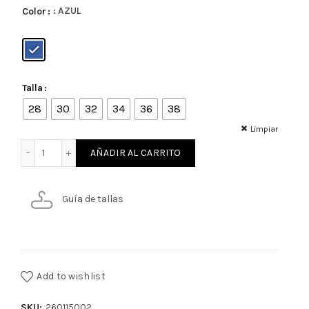
: AZUL
Color
Talla
28
30
32
34
36
38
Limpiar
JEANS SLIM FIT HOMBRE cantidad
AÑADIR AL CARRITO
Guía de tallas
Add to wishlist
SKU:
260115002